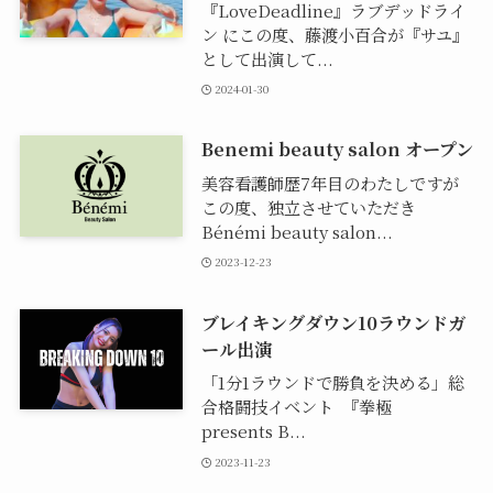
『LoveDeadline』ラブデッドライ
ン にこの度、藤渡小百合が『サユ』
として出演して...
2024-01-30
Benemi beauty salon オープン
美容看護師歴7年目のわたしですが
この度、独立させていただき
Bénémi beauty salon...
2023-12-23
ブレイキングダウン10ラウンドガ
ール出演
「1分1ラウンドで勝負を決める」総
合格闘技イベント 『拳極
presents B...
2023-11-23